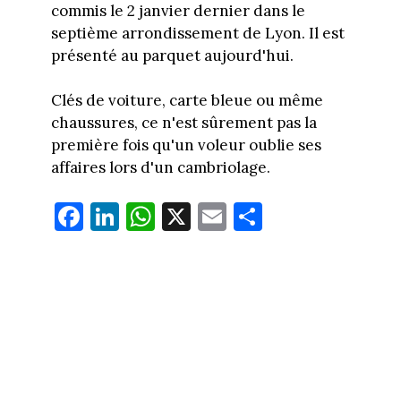
commis le 2 janvier dernier dans le
septième arrondissement de Lyon. Il est
présenté au parquet aujourd'hui.
Clés de voiture, carte bleue ou même
chaussures, ce n'est sûrement pas la
première fois qu'un voleur oublie ses
affaires lors d'un cambriolage.
Fa
Li
W
X
E
Pa
ce
nk
ha
m
rt
bo
ed
ts
ail
ag
ok
In
Ap
er
p