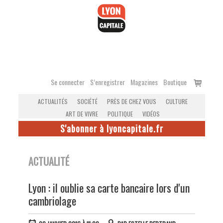
Accéder
au
contenu
Voir
Se connecter
S’enregistrer
Magazines
Boutique
le
ACTUALITÉS
SOCIÉTÉ
PRÈS DE CHEZ VOUS
CULTURE
panier
ART DE VIVRE
POLITIQUE
VIDÉOS
S'abonner à lyoncapitale.fr
ACTUALITÉ
Lyon : il oublie sa carte bancaire lors d'un
cambriolage