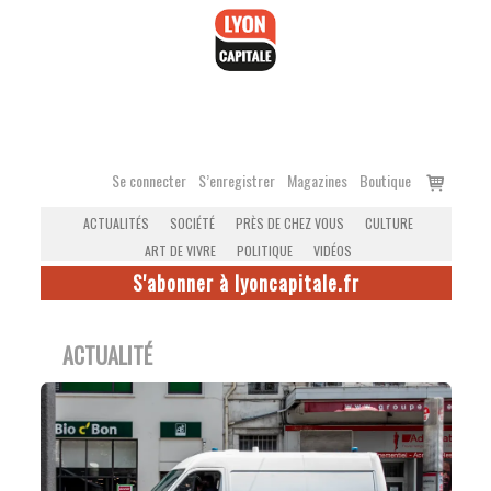
Accéder
au
contenu
Voir
Se connecter
S’enregistrer
Magazines
Boutique
le
ACTUALITÉS
SOCIÉTÉ
PRÈS DE CHEZ VOUS
CULTURE
panier
ART DE VIVRE
POLITIQUE
VIDÉOS
S'abonner à lyoncapitale.fr
ACTUALITÉ