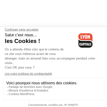
Contactez-nous
-
Mentions légales
-
CGV
-
Politique de
confidentialité
-
Gestion des cookies
-
Lyon Capitale TV
-
Archives
Lyon Capitale
Lyon Capitale - 51 avenue Maréchal Foch - CS 40091 - 69456 Lyon