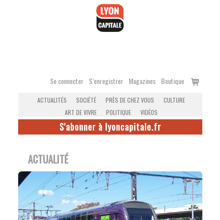
Accéder
au
contenu
Voir
Se connecter
S’enregistrer
Magazines
Boutique
le
ACTUALITÉS
SOCIÉTÉ
PRÈS DE CHEZ VOUS
CULTURE
panier
ART DE VIVRE
POLITIQUE
VIDÉOS
S'abonner à lyoncapitale.fr
ACTUALITÉ