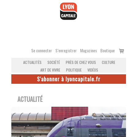
Accéder
au
contenu
Voir
Se connecter
S’enregistrer
Magazines
Boutique
le
ACTUALITÉS
SOCIÉTÉ
PRÈS DE CHEZ VOUS
CULTURE
panier
ART DE VIVRE
POLITIQUE
VIDÉOS
S'abonner à lyoncapitale.fr
ACTUALITÉ