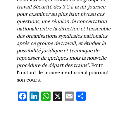
travail Sécurité des 3 C à la mi-journée
pour examiner au plus haut niveau ces
questions, une réunion de concertation
nationale entre la direction et l’ensemble
des organisations syndicales nationales
après ce groupe de travail, et étudier la
possibilité juridique et technique de
repousser de quelques mois la nouvelle
procédure de départ des trains"
. Pour
l'instant, le mouvement social poursuit
son cours.
Fa
Li
W
X
E
Pa
ce
nk
ha
m
rt
bo
ed
ts
ail
ag
ok
In
Ap
er