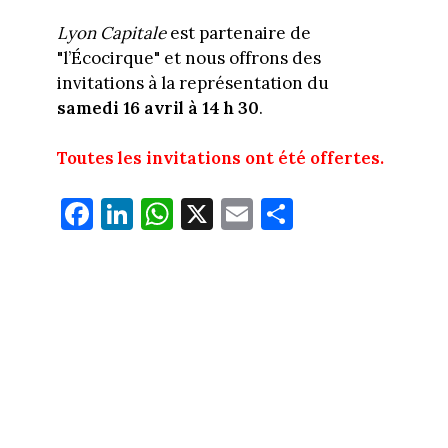
Lyon Capitale
est partenaire de
"l’Écocirque" et nous offrons des
invitations à la représentation du
samedi 16 avril à 14 h 30
.
Toutes les invitations ont été offertes.
Fa
Li
W
X
E
Pa
ce
nk
ha
m
rt
bo
ed
ts
ail
ag
ok
In
Ap
er
p