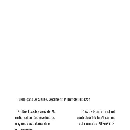
Publié dans
Actualité
,
Logement et Immobilier
,
Lyon
Des fossiles vieux de 78
Près de Lyon : un motard
millions d'années révèlent les
contrôlé à 167 km/h sur une
origines des salamandres
route limitée à 70 km/h
européennes