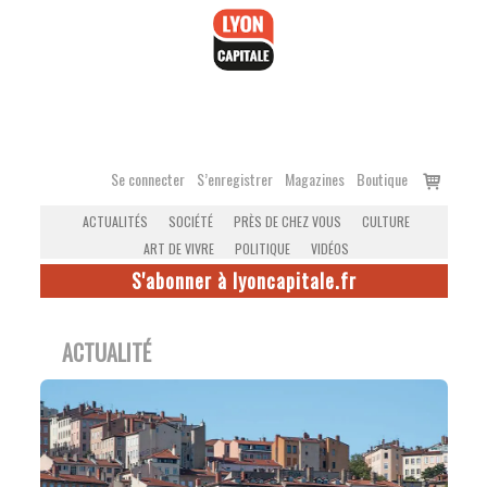
Accéder
au
contenu
Voir
Se connecter
S’enregistrer
Magazines
Boutique
le
ACTUALITÉS
SOCIÉTÉ
PRÈS DE CHEZ VOUS
CULTURE
panier
ART DE VIVRE
POLITIQUE
VIDÉOS
S'abonner à lyoncapitale.fr
ACTUALITÉ