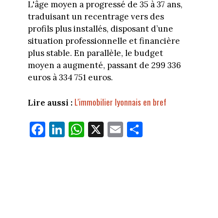
L'âge moyen a progressé de 35 à 37 ans,
traduisant un recentrage vers des
profils plus installés, disposant d’une
situation professionnelle et financière
plus stable. En parallèle, le budget
moyen a augmenté, passant de 299 336
euros à 334 751 euros.
L'immobilier lyonnais en bref
Lire aussi :
Fa
Li
W
X
E
Pa
ce
nk
ha
m
rt
bo
ed
ts
ail
ag
ok
In
Ap
er
p