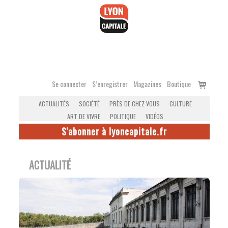
Accéder
au
contenu
Voir
Se connecter
S’enregistrer
Magazines
Boutique
le
ACTUALITÉS
SOCIÉTÉ
PRÈS DE CHEZ VOUS
CULTURE
panier
ART DE VIVRE
POLITIQUE
VIDÉOS
S'abonner à lyoncapitale.fr
ACTUALITÉ