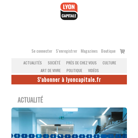
Accéder
au
contenu
Voir
Se connecter
S’enregistrer
Magazines
Boutique
le
ACTUALITÉS
SOCIÉTÉ
PRÈS DE CHEZ VOUS
CULTURE
panier
ART DE VIVRE
POLITIQUE
VIDÉOS
S'abonner à lyoncapitale.fr
ACTUALITÉ