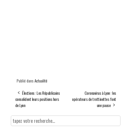
Publié dans
Actualité
Élections : Les Républicains
Coronavirus à Lyon : les
consolident leurs positions hors
opérateurs de trottinettes font
de Lyon
une pause