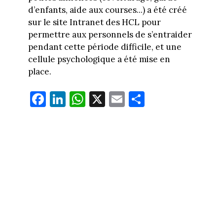
d’enfants, aide aux courses...) a été créé
sur le site Intranet des HCL pour
permettre aux personnels de s’entraider
pendant cette période difficile, et une
cellule psychologique a été mise en
place.
Fa
Li
W
X
E
Pa
ce
nk
ha
m
rt
bo
ed
ts
ail
ag
ok
In
Ap
er
p