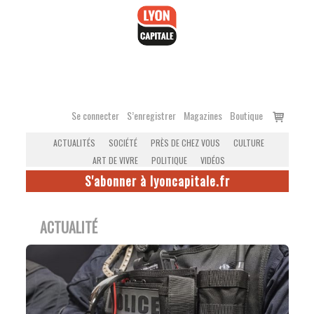
Accéder
au
contenu
Voir
Se connecter
S’enregistrer
Magazines
Boutique
le
ACTUALITÉS
SOCIÉTÉ
PRÈS DE CHEZ VOUS
CULTURE
panier
ART DE VIVRE
POLITIQUE
VIDÉOS
S'abonner à lyoncapitale.fr
ACTUALITÉ