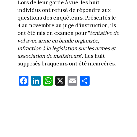
Lors de leur garde à vue, les huit
individus ont refusé de répondre aux
questions des enquêteurs. Présentés le
4 au novembre au juge d'instruction, ils
ont été mis en examen pour "
tentative de
vol avec arme en bande organisée,
infraction à la législation sur les armes et
association de malfaiteurs
". Les huit
supposés braqueurs ont été incarcérés.
Fa
Li
W
X
E
Pa
ce
nk
ha
m
rt
bo
ed
ts
ail
ag
ok
In
Ap
er
p