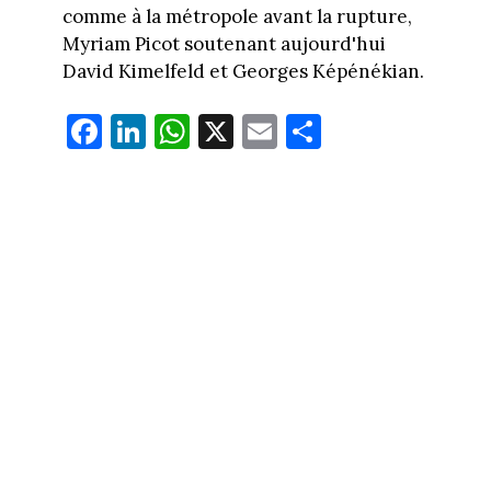
comme à la métropole avant la rupture,
Myriam Picot soutenant aujourd'hui
David Kimelfeld et Georges Képénékian.
Fa
Li
W
X
E
Pa
ce
nk
ha
m
rt
bo
ed
ts
ail
ag
ok
In
Ap
er
p