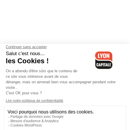
Contactez-nous
-
Mentions légales
-
CGV
-
Politique de
confidentialité
-
Gestion des cookies
-
Lyon Capitale TV
-
Archives
Lyon Capitale