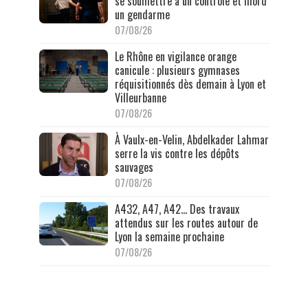
se soumettre à un contrôle et mord
un gendarme
07/08/26
Le Rhône en vigilance orange
canicule : plusieurs gymnases
réquisitionnés dès demain à Lyon et
Villeurbanne
07/08/26
À Vaulx-en-Velin, Abdelkader Lahmar
serre la vis contre les dépôts
sauvages
07/08/26
A432, A47, A42… Des travaux
attendus sur les routes autour de
Lyon la semaine prochaine
07/08/26