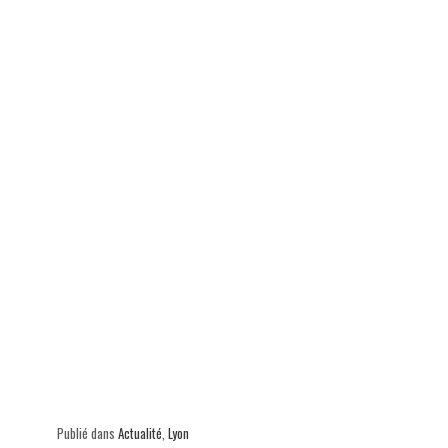
ok
In
Ap
er
p
Publié dans
Actualité
,
Lyon