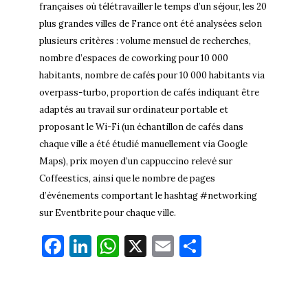
françaises où télétravailler le temps d’un séjour, les 20
plus grandes villes de France ont été analysées selon
plusieurs critères : volume mensuel de recherches,
nombre d’espaces de coworking pour 10 000
habitants, nombre de cafés pour 10 000 habitants via
overpass-turbo, proportion de cafés indiquant être
adaptés au travail sur ordinateur portable et
proposant le Wi-Fi (un échantillon de cafés dans
chaque ville a été étudié manuellement via Google
Maps), prix moyen d’un cappuccino relevé sur
Coffeestics, ainsi que le nombre de pages
d’événements comportant le hashtag #networking
sur Eventbrite pour chaque ville.
Fa
Li
W
X
E
Pa
ce
nk
ha
m
rt
bo
ed
ts
ail
ag