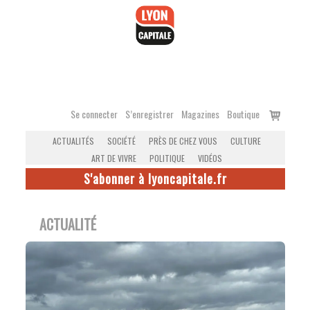
Accéder
au
contenu
Voir
Se connecter
S’enregistrer
Magazines
Boutique
le
ACTUALITÉS
SOCIÉTÉ
PRÈS DE CHEZ VOUS
CULTURE
panier
ART DE VIVRE
POLITIQUE
VIDÉOS
S'abonner à lyoncapitale.fr
ACTUALITÉ