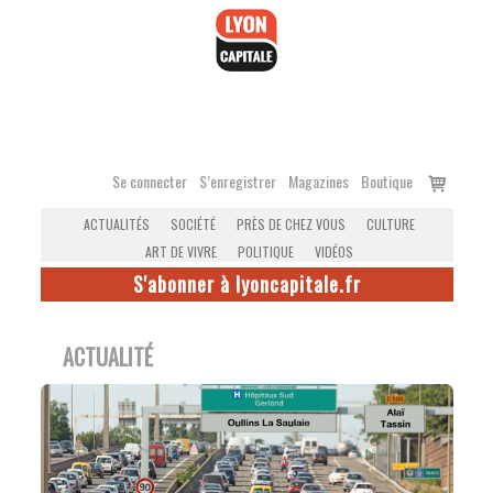
Accéder
au
contenu
Voir
Se connecter
S’enregistrer
Magazines
Boutique
le
ACTUALITÉS
SOCIÉTÉ
PRÈS DE CHEZ VOUS
CULTURE
panier
ART DE VIVRE
POLITIQUE
VIDÉOS
S'abonner à lyoncapitale.fr
ACTUALITÉ