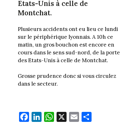
Etats-Unis à celle de
Montchat.
Plusieurs accidents ont eu lieu ce lundi
sur le périphérique lyonnais. A 10h ce
matin, un gros bouchon est encore en
cours dans le sens sud-nord, de la porte
des Etats-Unis à celle de Montchat.
Grosse prudence donc si vous circulez
dans le secteur.
Fa
Li
W
X
E
Pa
ce
nk
ha
m
rt
bo
ed
ts
ail
ag