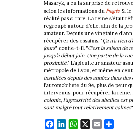
Masaryk, a eu la surprise de retrouv
Progrès
selon les informations du
. Si 
réalité pas si rare. La reine s’était r
regroupé autour d’elle, afin de la pr
amateur. Depuis une vingtaine d’anné
récupérer des essaims. "
Ça n’a rien d
jours
", confie-t-il. "
C’est la saison de r
jusqu’à début juin. Une partie de la ru
proximité.
" L’apiculteur amateur assu
métropole de Lyon, et même en centre
installées depuis des années dans des 
l’automobiliste du 9e, plus de peur 
intervenus, pour récupérer la reine. L
colonie, l’agressivité des abeilles est 
sont malgré tout relativement calmes
Fa
Li
W
X
E
Pa