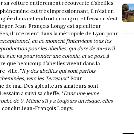
er sa voiture entièrement recouverte d’abeilles,
le phénomène est très impressionnant, il n’est en
éfugiée dans cet endroit incongru, et l’essaim s’est
otéger. Jean-François Longy est apiculteur
es, il intervient dans la métropole de Lyon pour
’exceptionnel, en ce moment j’interviens tous les
eproduction pour les abeilles, qui dure de mi-avril
che s’en va pour fonder une colonie, et se pose à
re que beaucoup d’abeilles vivent dans la
-ville. "
Il y des abeilles qui sont parfois
cheminées, vers les Terreaux.
" Pour
que de mal. Des apiculteurs amateurs sont
’essaim a suivi sa cheffe. "
Dans une jeune
proche de 0. Même s’il y a toujours un risque, elles
", conclut Jean-François Longy.