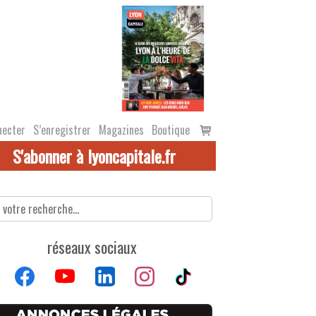
Voir
necter
S’enregistrer
Magazines
Boutique
le
S'abonner à lyoncapitale.fr
panier
réseaux sociaux