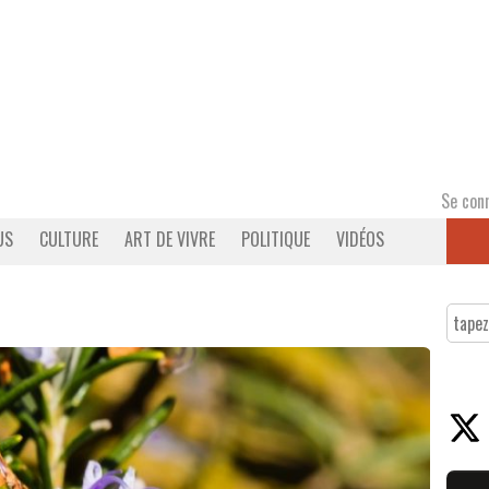
Se con
US
CULTURE
ART DE VIVRE
POLITIQUE
VIDÉOS