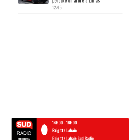
percuté un arbre à Limas
12:45
14H00
-
16H00
Brigitte Lahaie
Brigitte Lahaie Sud Radio