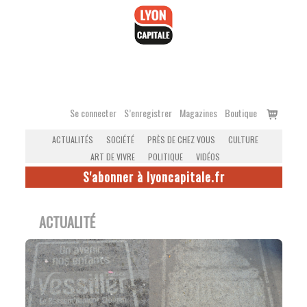
Accéder
au
contenu
Voir
Se connecter
S’enregistrer
Magazines
Boutique
le
ACTUALITÉS
SOCIÉTÉ
PRÈS DE CHEZ VOUS
CULTURE
panier
ART DE VIVRE
POLITIQUE
VIDÉOS
S'abonner à lyoncapitale.fr
ACTUALITÉ