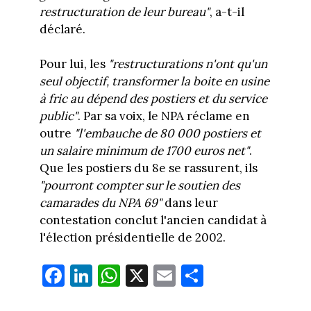
restructuration de leur bureau"
, a-t-il
déclaré.
Pour lui, les
"restructurations n'ont qu'un
seul objectif, transformer la boite en usine
à fric au dépend des postiers et du service
public"
. Par sa voix, le NPA réclame en
outre
"l'embauche de 80 000 postiers et
un salaire minimum de 1700 euros net"
.
Que les postiers du 8e se rassurent, ils
"pourront compter sur le soutien des
camarades du NPA 69"
dans leur
contestation conclut l'ancien candidat à
l'élection présidentielle de 2002.
Fa
Li
W
X
E
Pa
ce
nk
ha
m
rt