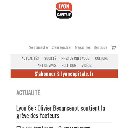
Accéder
au
contenu
Voir
Se connecter
S’enregistrer
Magazines
Boutique
le
ACTUALITÉS
SOCIÉTÉ
PRÈS DE CHEZ VOUS
CULTURE
panier
ART DE VIVRE
POLITIQUE
VIDÉOS
S'abonner à lyoncapitale.fr
ACTUALITÉ
Lyon 8e : Olivier Besancenot soutient la
grève des facteurs