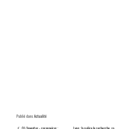
p
Publié dans
Actualité
OL/Juventus - coronavirus :
Lyon : la police le recherche, sa