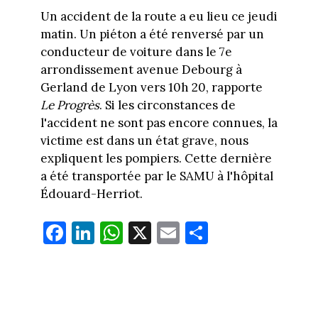
Un accident de la route a eu lieu ce jeudi
matin. Un piéton a été renversé par un
conducteur de voiture dans le 7e
arrondissement avenue Debourg à
Gerland de Lyon vers 10h 20, rapporte
Le Progrès
. Si les circonstances de
l'accident ne sont pas encore connues, la
victime est dans un état grave, nous
expliquent les pompiers. Cette dernière
a été transportée par le SAMU à l'hôpital
Édouard-Herriot.
Fa
Li
W
X
E
Pa
ce
nk
ha
m
rt
bo
ed
ts
ail
ag
ok
In
Ap
er