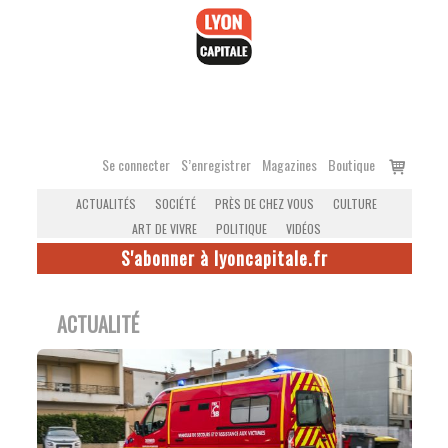
Accéder
au
contenu
Voir
Se connecter
S’enregistrer
Magazines
Boutique
le
ACTUALITÉS
SOCIÉTÉ
PRÈS DE CHEZ VOUS
CULTURE
panier
ART DE VIVRE
POLITIQUE
VIDÉOS
S'abonner à lyoncapitale.fr
ACTUALITÉ