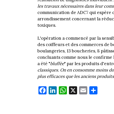
les travaux nécessaires dans leur co
communication de ADC7 qui espère 
arrondissement concernant la réduc
toxiques.
L'opération a commencé par la sensib
des coiffeurs et des commerces de bou
boulangeries, 13 boucheries, 8 pâtiss
concluants comme nous le confirme l
a été "
bluffée
" par les produits d'entr
classiques. On en consomme moins donc
plus efficaces que les anciens produits
Fa
Li
W
X
E
Pa
ce
nk
ha
m
rt
bo
ed
ts
ail
ag