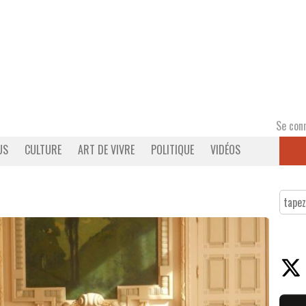
Se con
US
CULTURE
ART DE VIVRE
POLITIQUE
VIDÉOS