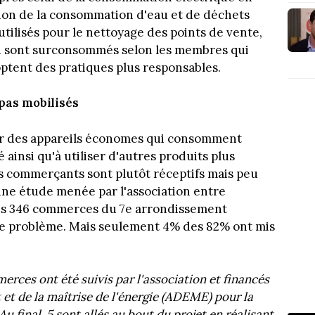
tion de la consommation d'eau et de déchets
tilisés pour le nettoyage des points de vente,
ien sont surconsommés selon les membres qui
tent des pratiques plus responsables.
as mobilisés
er des appareils économes qui consomment
 ainsi qu'à utiliser d'autres produits plus
 commerçants sont plutôt réceptifs mais peu
 une étude menée par l'association entre
es 346 commerces du 7e arrondissement
 le problème. Mais seulement 4% des 82% ont mis
merces ont été suivis par l'association et financés
et de la maîtrise de l'énergie (ADEME) pour la
Au final, 5 sont allés au bout du projet en réalisant