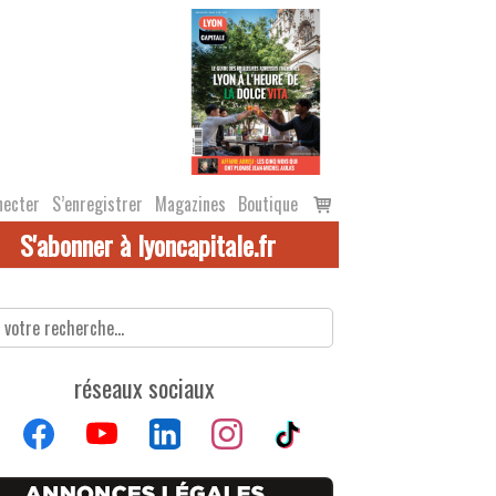
Voir
necter
S’enregistrer
Magazines
Boutique
le
S'abonner à lyoncapitale.fr
panier
réseaux sociaux