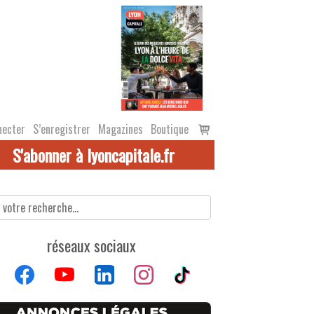
Voir
necter
S’enregistrer
Magazines
Boutique
le
S'abonner à lyoncapitale.fr
panier
réseaux sociaux