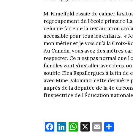
M. Kimelfeld essaie de calmer la situa
regroupement de l’école primaire La 
celui de faire de la restauration scol
accessible pour tous les enfants. « Je
mon métier et je vois qu’à la Croix-Ro
Au Canada, vous avez des mètres ca
respecter. Ce n’est pas normal que l
familles vont s’installer avec deux ou 
souffle Clea Espallergues à la fin de 
avec Mme Palomino, cette dernière p
auprès de la députée de la 4e circo
l’inspectrice de l’Éducation nationale
Fa
Li
W
X
E
Pa