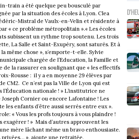
in-train a été quelque peu bousculé par
D'HE
gnée par la situation des écoles à Lyon. Clea
Frédéric-Mistral de Vaulx-en-Velin et résidente à
par « ce problème métropolitain ».« Les écoles
nts subissent un rythme trop soutenu. Les trois
te, La Salle et Saint-Exupéry, sont saturés. Et à
t la même chose », s’emporte-t-elle. Sylvie
municipale chargée de l’Education, la Famille et
aie de la rassurer en soulignant que « les effectifs
Croix-Rousse : il y a en moyenne 29 élèves par
de CM2. Ce n’est pas la Ville de Lyon qui est
 l’Éducation nationale ! » L’institutrice ne
le Joseph Cornier ou encore Lafontaine ! Les
te les enfants d’être aussi serrés entre eux ».
ole: « Vous les profs toujours à vous plaindre !
pas exagérer ! » Mais d’autres approuvent les
, une mère lâchant même un bravo enthousiaste.
s privées… », ajoute une retraitée.