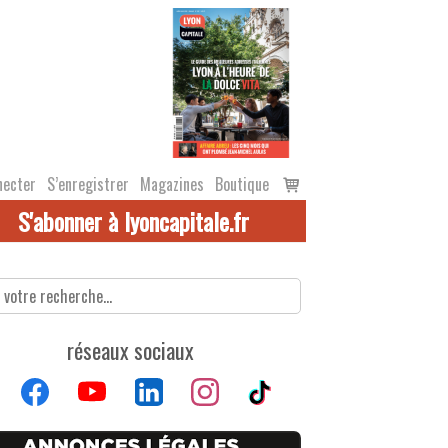
Voir
necter
S’enregistrer
Magazines
Boutique
le
S'abonner à lyoncapitale.fr
panier
réseaux sociaux