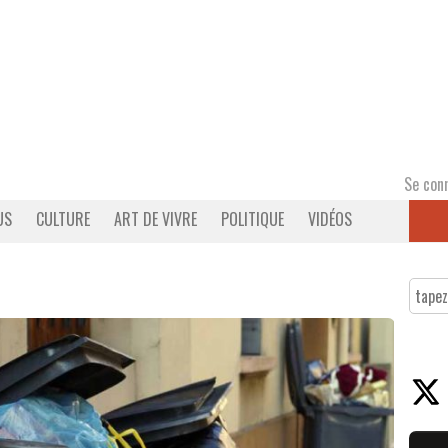
Se con
US
CULTURE
ART DE VIVRE
POLITIQUE
VIDÉOS