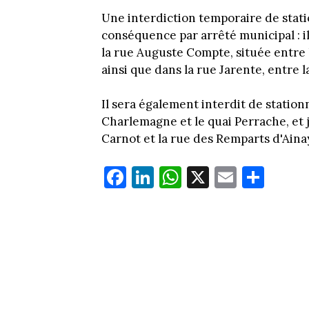
Une interdiction temporaire de stati
conséquence par arrêté municipal : il
la rue Auguste Compte, située entre l
ainsi que dans la rue Jarente, entre 
Il sera également interdit de stationn
Charlemagne et le quai Perrache, et 
Carnot et la rue des Remparts d'Aina
Fa
Li
W
X
E
Pa
ce
nk
ha
m
rt
bo
ed
ts
ail
ag
ok
In
Ap
er
p