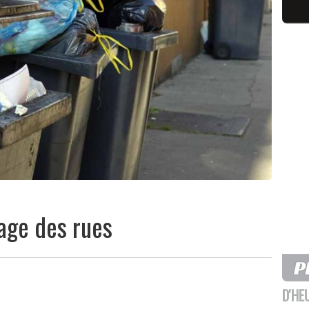
age des rues
D'HE