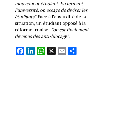
mouvement étudiant. En fermant
l'université, on essaye de diviser les
étudiants".
Face à l'absurdité de la
situation, un étudiant opposé à la
réforme ironise :
"on est finalement
devenus des anti-blocage"
.
Fa
Li
W
X
E
Pa
ce
nk
ha
m
rt
bo
ed
ts
ail
ag
ok
In
Ap
er
p