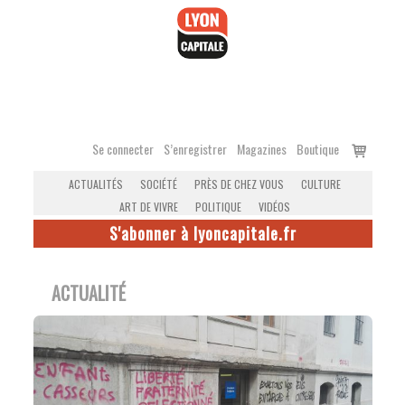
Accéder
au
contenu
Voir
Se connecter
S’enregistrer
Magazines
Boutique
le
ACTUALITÉS
SOCIÉTÉ
PRÈS DE CHEZ VOUS
CULTURE
panier
ART DE VIVRE
POLITIQUE
VIDÉOS
S'abonner à lyoncapitale.fr
ACTUALITÉ