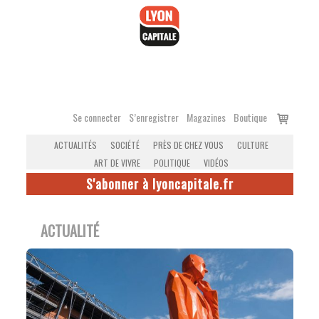
Accéder
au
contenu
Voir
Se connecter
S’enregistrer
Magazines
Boutique
le
ACTUALITÉS
SOCIÉTÉ
PRÈS DE CHEZ VOUS
CULTURE
panier
ART DE VIVRE
POLITIQUE
VIDÉOS
S'abonner à lyoncapitale.fr
ACTUALITÉ