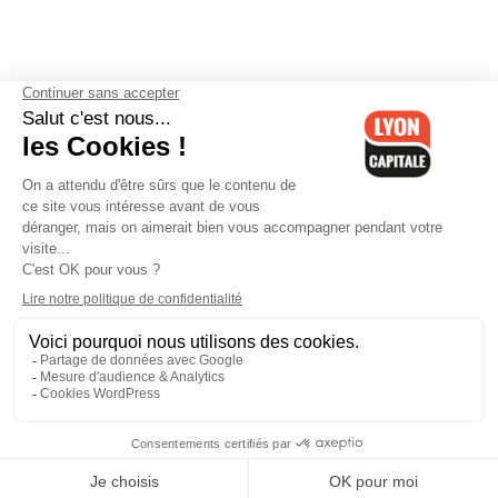
Contactez-nous
-
Mentions légales
-
CGV
-
Politique de
confidentialité
-
Gestion des cookies
-
Lyon Capitale TV
-
Archives
Lyon Capitale
Lyon Capitale - 51 avenue Maréchal Foch - CS 40091 - 69456 Lyon
Cedex 06