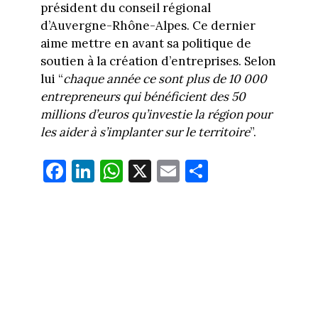
président du conseil régional
d’Auvergne-Rhône-Alpes. Ce dernier
aime mettre en avant sa politique de
soutien à la création d’entreprises. Selon
lui “
chaque année ce sont plus de 10 000
entrepreneurs qui bénéficient des 50
millions d’euros qu’investie la région pour
les aider à s’implanter sur le territoire
”.
Fa
Li
W
X
E
Pa
ce
nk
ha
m
rt
bo
ed
ts
ail
ag
ok
In
Ap
er
p