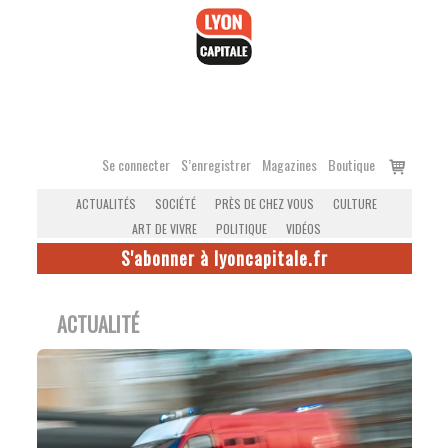
Accéder
au
contenu
Voir
Se connecter
S’enregistrer
Magazines
Boutique
le
ACTUALITÉS
SOCIÉTÉ
PRÈS DE CHEZ VOUS
CULTURE
panier
ART DE VIVRE
POLITIQUE
VIDÉOS
S'abonner à lyoncapitale.fr
ACTUALITÉ