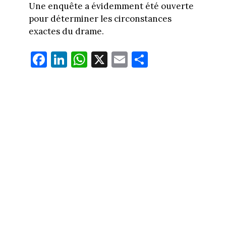
Une enquête a évidemment été ouverte
pour déterminer les circonstances
exactes du drame.
Fa
Li
W
X
E
Pa
ce
nk
ha
m
rt
bo
ed
ts
ail
ag
ok
In
Ap
er
p