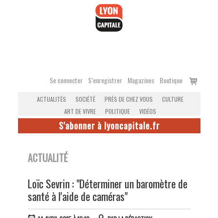
Accéder
au
contenu
Voir
Se connecter
S’enregistrer
Magazines
Boutique
le
ACTUALITÉS
SOCIÉTÉ
PRÈS DE CHEZ VOUS
CULTURE
panier
ART DE VIVRE
POLITIQUE
VIDÉOS
S'abonner à lyoncapitale.fr
ACTUALITÉ
Loïc Sevrin : "Déterminer un baromètre de
santé à l'aide de caméras"