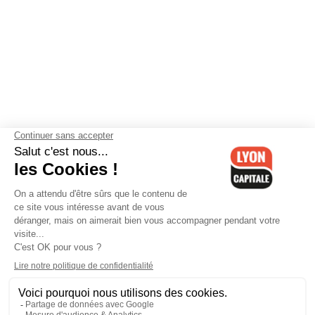
Contactez-nous
-
Mentions légales
-
CGV
-
Politique de
confidentialité
-
Gestion des cookies
-
Lyon Capitale TV
-
Archives