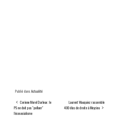
Publié dans
Actualité
Corinne Morel Darleux : le
Laurent Wauquiez rassemble
PS ne doit pas "polluer"
400 élus de droite à Meyzieu
l'écosocialisme