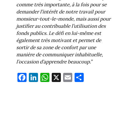
comme très importante, à la fois pour se
demander l’intérêt de notre travail pour
monsieur-tout-le-monde, mais aussi pour
justifier au contribuable l’utilisation des
fonds publics. Le défi en lui-même est
également très motivant et permet de
sortir de sa zone de confort par une
manière de communiquer inhabituelle,
l’occasion d’apprendre beaucoup.”
Fa
Li
W
X
E
Pa
ce
nk
ha
m
rt
bo
ed
ts
ail
ag
ok
In
Ap
er
p