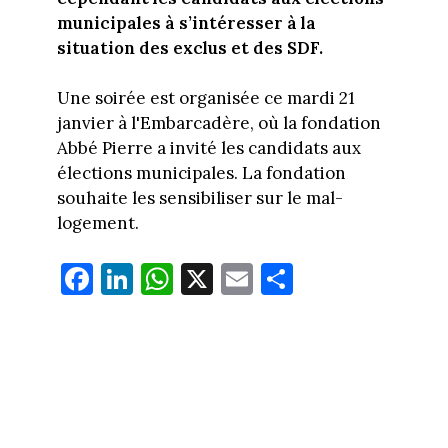
municipales à s’intéresser à la
situation des exclus et des SDF.
Une soirée est organisée ce mardi 21
janvier à l'Embarcadère, où la fondation
Abbé Pierre a invité les candidats aux
élections municipales. La fondation
souhaite les sensibiliser sur le mal-
logement.
Fa
Li
W
X
E
Pa
ce
nk
ha
m
rt
bo
ed
ts
ail
ag
ok
In
Ap
er
p