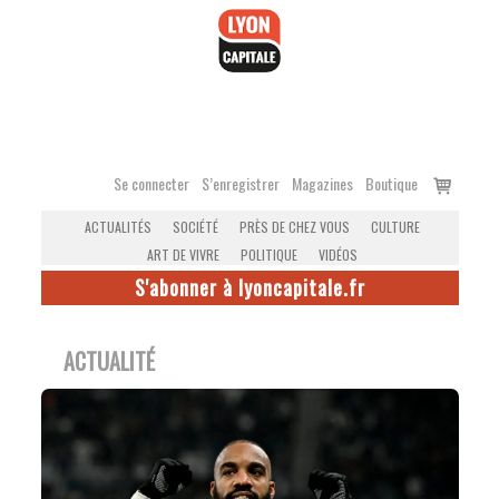
Accéder
au
contenu
Voir
Se connecter
S’enregistrer
Magazines
Boutique
le
ACTUALITÉS
SOCIÉTÉ
PRÈS DE CHEZ VOUS
CULTURE
panier
ART DE VIVRE
POLITIQUE
VIDÉOS
S'abonner à lyoncapitale.fr
ACTUALITÉ