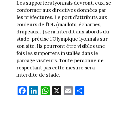
Les supporters lyonnais devront, eux, se
conformer aux directives données par
les préfectures. Le port d’attributs aux
couleurs de l’OL (maillots, écharpes,
drapeaux…) sera interdit aux abords du
stade, précise l’Olympique lyonnais sur
son site. Ils pourront être visibles une
fois les supporters installés dans le
parcage visiteurs. Toute personne ne
respectant pas cette mesure sera
interdite de stade.
Fa
Li
W
X
E
Pa
ce
nk
ha
m
rt
bo
ed
ts
ail
ag
ok
In
Ap
er
p