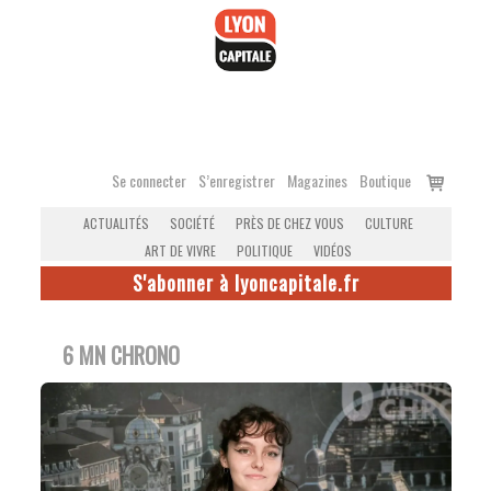
Accéder
au
contenu
Voir
Se connecter
S’enregistrer
Magazines
Boutique
le
ACTUALITÉS
SOCIÉTÉ
PRÈS DE CHEZ VOUS
CULTURE
panier
ART DE VIVRE
POLITIQUE
VIDÉOS
S'abonner à lyoncapitale.fr
6 MN CHRONO