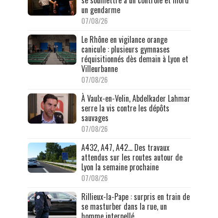
un gendarme
07/08/26
Le Rhône en vigilance orange
canicule : plusieurs gymnases
réquisitionnés dès demain à Lyon et
Villeurbanne
07/08/26
À Vaulx-en-Velin, Abdelkader Lahmar
serre la vis contre les dépôts
sauvages
07/08/26
A432, A47, A42… Des travaux
attendus sur les routes autour de
Lyon la semaine prochaine
07/08/26
Rillieux-la-Pape : surpris en train de
se masturber dans la rue, un
homme interpellé