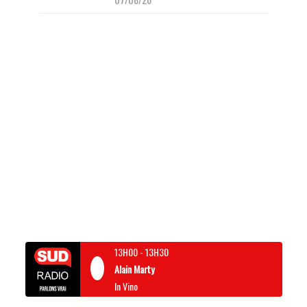
13H00
-
13H30
Alain Marty
In Vino