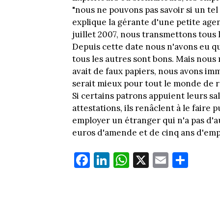
"nous ne pouvons pas savoir si un tel 
explique la gérante d'une petite agen
juillet 2007, nous transmettons tous l
Depuis cette date nous n'avons eu q
tous les autres sont bons. Mais nous 
avait de faux papiers, nous avons imm
serait mieux pour tout le monde de rég
Si certains patrons appuient leurs sa
attestations, ils renâclent à le fair
employer un étranger qui n'a pas d'au
euros d'amende et de cinq ans d'em
Fa
Li
W
X
E
Pa
ce
nk
ha
m
rt
bo
ed
ts
ail
ag
ok
In
Ap
er