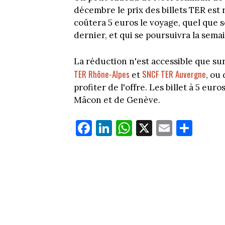
décembre le prix des billets TER est
coûtera 5 euros le voyage, quel que s
dernier, et qui se poursuivra la sema
La réduction n'est accessible que su
TER Rhône-Alpes
SNCF TER Auvergne
et
, ou
profiter de l'offre. Les billet à 5 eu
Mâcon et de Genève.
Fa
Li
W
X
E
Pa
ce
nk
ha
m
rt
bo
ed
ts
ail
ag
ok
In
Ap
er
p