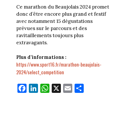
Ce marathon du Beaujolais 2024 promet
donc d’être encore plus grand et festif
avec notamment 15 dégustations
prévues sur le parcours et des
ravitaillements toujours plus
extravagants.
Plus d’informations :
https://www.sport16.fr/marathon-beaujolais-
2024/select_competition
Fa
Li
W
X
E
Pa
ce
nk
ha
m
rt
bo
ed
ts
ail
ag
ok
In
Ap
er
p