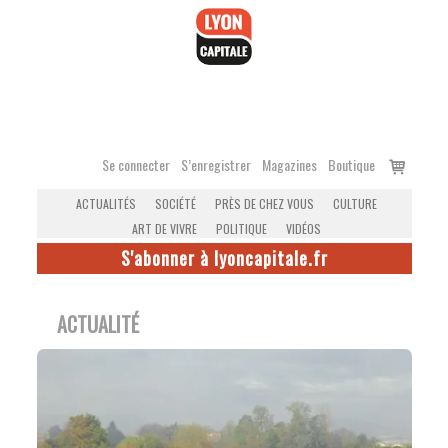
Accéder
au
contenu
Voir
Se connecter
S’enregistrer
Magazines
Boutique
le
ACTUALITÉS
SOCIÉTÉ
PRÈS DE CHEZ VOUS
CULTURE
panier
ART DE VIVRE
POLITIQUE
VIDÉOS
S'abonner à lyoncapitale.fr
ACTUALITÉ