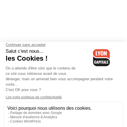
Contactez-nous
-
Mentions légales
-
CGV
-
Politique de
confidentialité
-
Gestion des cookies
-
Lyon Capitale TV
-
Archives
Lyon Capitale