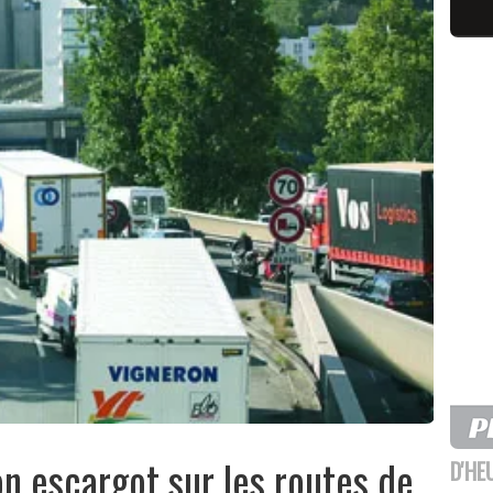
on escargot sur les routes de
D'HE