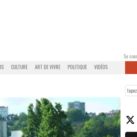
Se con
US
CULTURE
ART DE VIVRE
POLITIQUE
VIDÉOS