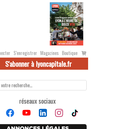
Voir
necter
S’enregistrer
Magazines
Boutique
le
S'abonner à lyoncapitale.fr
panier
réseaux sociaux