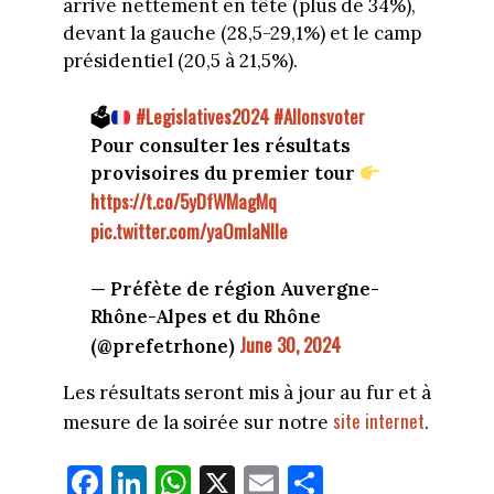
arrive nettement en tête (plus de 34%),
devant la gauche (28,5-29,1%) et le camp
présidentiel (20,5 à 21,5%).
#Legislatives2024
#Allonsvoter
🗳
Pour consulter les résultats
provisoires du premier tour
https://t.co/5yDfWMagMq
pic.twitter.com/yaOmIaNIIe
— Préfète de région Auvergne-
Rhône-Alpes et du Rhône
June 30, 2024
(@prefetrhone)
Les résultats seront mis à jour au fur et à
site internet
mesure de la soirée sur notre
.
Fa
Li
W
X
E
Pa