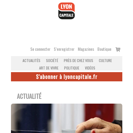
Accéder
au
contenu
Voir
Se connecter
S’enregistrer
Magazines
Boutique
le
ACTUALITÉS
SOCIÉTÉ
PRÈS DE CHEZ VOUS
CULTURE
panier
ART DE VIVRE
POLITIQUE
VIDÉOS
S'abonner à lyoncapitale.fr
ACTUALITÉ