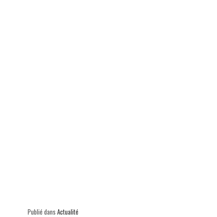
ok
In
Ap
er
p
Publié dans
Actualité