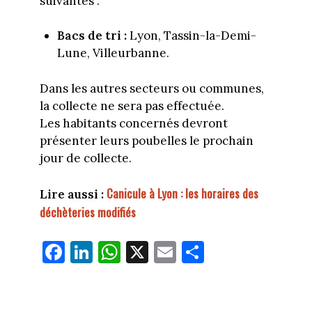
suivantes :
Bacs de tri :
Lyon, Tassin-la-Demi-
Lune, Villeurbanne.
Dans les autres secteurs ou communes,
la collecte ne sera pas effectuée.
Les habitants concernés devront
présenter leurs poubelles le prochain
jour de collecte.
Canicule à Lyon : les horaires des
Lire aussi :
déchèteries modifiés
Fa
Li
W
X
E
Pa
ce
nk
ha
m
rt
bo
ed
ts
ail
ag