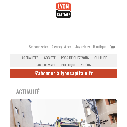
Accéder
au
contenu
Voir
Se connecter
S’enregistrer
Magazines
Boutique
le
ACTUALITÉS
SOCIÉTÉ
PRÈS DE CHEZ VOUS
CULTURE
panier
ART DE VIVRE
POLITIQUE
VIDÉOS
S'abonner à lyoncapitale.fr
ACTUALITÉ