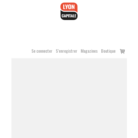
Accéder
au
contenu
Voir
Se connecter
S’enregistrer
Magazines
Boutique
le
panier