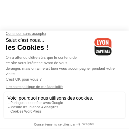
Contactez-nous
-
Mentions légales
-
CGV
-
Politique de
confidentialité
-
Gestion des cookies
-
Lyon Capitale TV
-
Archives
Lyon Capitale
Lyon Capitale - 51 avenue Maréchal Foch - CS 40091 - 69456 Lyon
Cedex 06