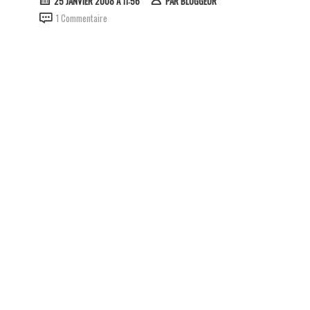
25 JANVIER 2008 À 11:56
PAR
BLOGGEUR
1 Commentaire