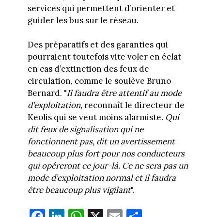
services qui permettent d’orienter et
guider les bus sur le réseau.
Des préparatifs et des garanties qui
pourraient toutefois vite voler en éclat
en cas d’extinction des feux de
circulation, comme le soulève Bruno
Bernard. "
Il faudra être attentif au mode
d’exploitation,
reconnaît le directeur de
Keolis qui se veut moins alarmiste
. Qui
dit feux de signalisation qui ne
fonctionnent pas, dit un avertissement
beaucoup plus fort pour nos conducteurs
qui opéreront ce jour-là. Ce ne sera pas un
mode d’exploitation normal et il faudra
être beaucoup plus vigilant
".
Fa
Li
W
X
E
Pa