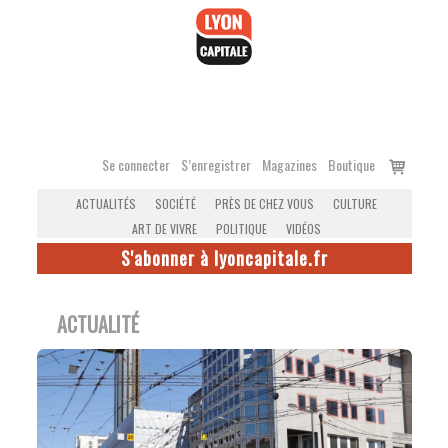
Accéder
au
contenu
Voir
Se connecter
S’enregistrer
Magazines
Boutique
le
ACTUALITÉS
SOCIÉTÉ
PRÈS DE CHEZ VOUS
CULTURE
panier
ART DE VIVRE
POLITIQUE
VIDÉOS
S'abonner à lyoncapitale.fr
ACTUALITÉ