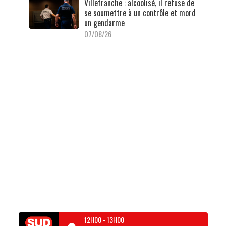
Villefranche : alcoolisé, il refuse de
se soumettre à un contrôle et mord
un gendarme
07/08/26
12H00
-
13H00