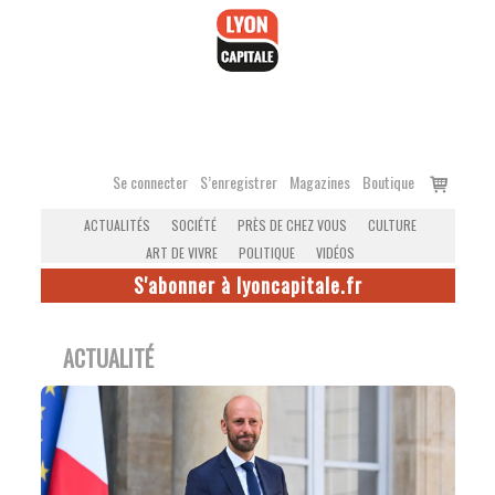
Accéder
au
contenu
Voir
Se connecter
S’enregistrer
Magazines
Boutique
le
ACTUALITÉS
SOCIÉTÉ
PRÈS DE CHEZ VOUS
CULTURE
panier
ART DE VIVRE
POLITIQUE
VIDÉOS
S'abonner à lyoncapitale.fr
ACTUALITÉ