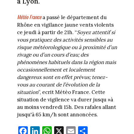
à Lyon.
Météo France
a passé le département du
Rhône en vigilance jaune vents violents
ce jeudi à partir de 21h. “
Soyez attentif si
vous pratiquez des activités sensibles au
risque météorologique ou à proximité d′un
rivage ou d′un cours d′eau; des
phénomènes habituels dans la région mais
occasionnellement et localement
dangereux sont en effet prévus; tenez-
vous au courant de l’évolution de la
situation
”, ecrit Météo France. Cette
situation de vigilence va durer jusqu »à
au moins vendredi 15h. Des rafales allant
jusqu'à 65 km/h sont annoncées.
Fa
Li
W
X
E
Pa