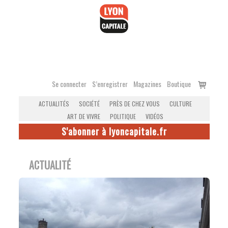
Accéder
au
contenu
Voir
Se connecter
S’enregistrer
Magazines
Boutique
le
ACTUALITÉS
SOCIÉTÉ
PRÈS DE CHEZ VOUS
CULTURE
panier
ART DE VIVRE
POLITIQUE
VIDÉOS
S'abonner à lyoncapitale.fr
ACTUALITÉ