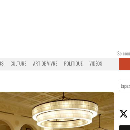
Se con
US
CULTURE
ART DE VIVRE
POLITIQUE
VIDÉOS