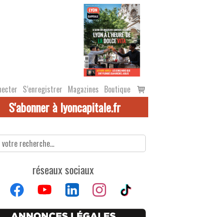
Voir
necter
S’enregistrer
Magazines
Boutique
le
S'abonner à lyoncapitale.fr
panier
réseaux sociaux