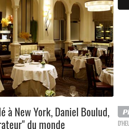
llé à New York, Daniel Boulud,
urateur" du monde
D'HE