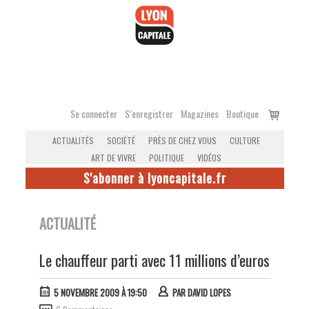
Accéder
au
contenu
Voir
Se connecter
S’enregistrer
Magazines
Boutique
le
ACTUALITÉS
SOCIÉTÉ
PRÈS DE CHEZ VOUS
CULTURE
panier
ART DE VIVRE
POLITIQUE
VIDÉOS
S'abonner à lyoncapitale.fr
ACTUALITÉ
Le chauffeur parti avec 11 millions d’euros
5 NOVEMBRE 2009 À 19:50
PAR
DAVID LOPES