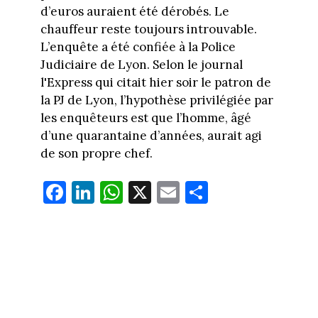
d’euros auraient été dérobés. Le
chauffeur reste toujours introuvable.
L’enquête a été confiée à la Police
Judiciaire de Lyon. Selon le journal
l'Express qui citait hier soir le patron de
la PJ de Lyon, l’hypothèse privilégiée par
les enquêteurs est que l’homme, âgé
d’une quarantaine d’années, aurait agi
de son propre chef.
Fa
Li
W
X
E
Pa
ce
nk
ha
m
rt
bo
ed
ts
ail
ag
ok
In
Ap
er
p