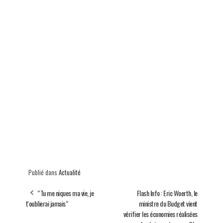
Publié dans
Actualité
“Tu me niques ma vie, je
Flash Info : Eric Woerth, le
t'oublierai jamais“
ministre du Budget vient
vérifier les économies réalisées