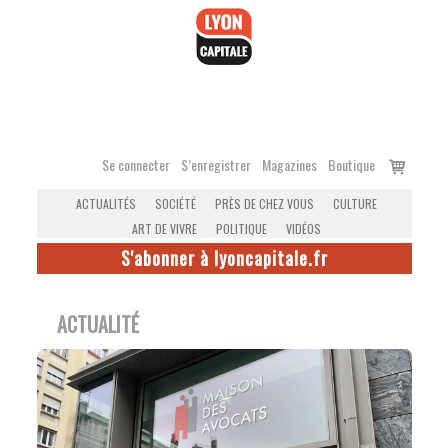
Accéder
au
contenu
Voir
Se connecter
S’enregistrer
Magazines
Boutique
le
ACTUALITÉS
SOCIÉTÉ
PRÈS DE CHEZ VOUS
CULTURE
panier
ART DE VIVRE
POLITIQUE
VIDÉOS
S'abonner à lyoncapitale.fr
ACTUALITÉ