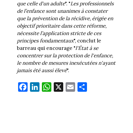
que celle d'un adulte
". "
Les professionnels
de l’enfance sont unanimes à constater
que la prévention de la récidive, érigée en
objectif prioritaire dans cette réforme,
nécessite l’application stricte de ces
principes fondamentaux
", conclut le
barreau qui encourage "
l'État à se
concentrer sur la protection de l'enfance,
le nombre de mesures inexécutées n'ayant
jamais été aussi élevé
".
Fa
Li
W
X
E
Pa
ce
nk
ha
m
rt
bo
ed
ts
ail
ag
ok
In
Ap
er
p