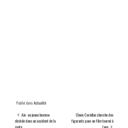
Publié dans
Actualité
Ain : un jeune homme
Clovis Cornillac cherche des
décède dans un accident de la
figurants pour un film tourné à
route
Lyon