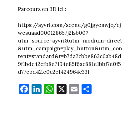
Parcours en 3D ici :
https://ayvri.com/scene/g0jgyomvjo/cj
wesuaad000128657j2lsb00?
utm_source=ayvri&utm_medium=direct
&utm_campaign=play_button&utm_con
tent=standard&t=b7da2cbbe863c6ab48d
9f1bdc42cfb8e7194e85f6ac881e1bbf7e0f5
d77ebd42.e0c2e1424964c33f
Fa
Li
W
X
E
Pa
ce
nk
ha
m
rt
bo
ed
ts
ail
ag
ok
In
Ap
er
p