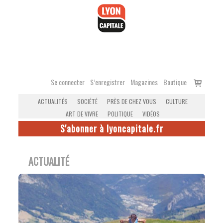
Accéder
au
contenu
Voir
Se connecter
S’enregistrer
Magazines
Boutique
le
ACTUALITÉS
SOCIÉTÉ
PRÈS DE CHEZ VOUS
CULTURE
panier
ART DE VIVRE
POLITIQUE
VIDÉOS
S'abonner à lyoncapitale.fr
ACTUALITÉ