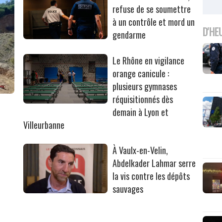
refuse de se soumettre
à un contrôle et mord un
D'HE
gendarme
Le Rhône en vigilance
orange canicule :
plusieurs gymnases
réquisitionnés dès
r
demain à Lyon et
Villeurbanne
À Vaulx-en-Velin,
Abdelkader Lahmar serre
la vis contre les dépôts
sauvages