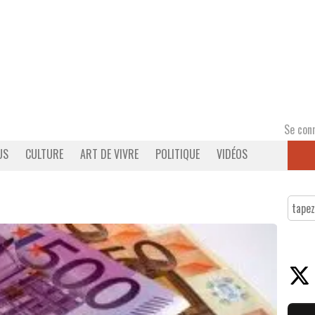
Se con
US
CULTURE
ART DE VIVRE
POLITIQUE
VIDÉOS