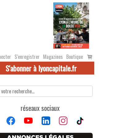
Voir
necter
S’enregistrer
Magazines
Boutique
le
S'abonner à lyoncapitale.fr
panier
réseaux sociaux