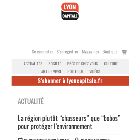
Accéder
au
contenu
Voir
Se connecter
S’enregistrer
Magazines
Boutique
le
ACTUALITÉS
SOCIÉTÉ
PRÈS DE CHEZ VOUS
CULTURE
panier
ART DE VIVRE
POLITIQUE
VIDÉOS
S'abonner à lyoncapitale.fr
ACTUALITÉ
La région plutôt “chasseurs” que “bobos”
pour protéger l’environnement