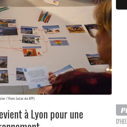
cier / Hans Lucas via AFP)
evient à Lyon pour une
D'HE
vironnement