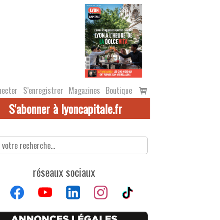
Voir
necter
S’enregistrer
Magazines
Boutique
le
S'abonner à lyoncapitale.fr
panier
réseaux sociaux