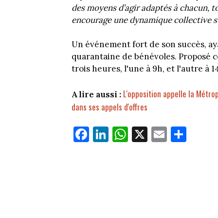
des moyens d’agir adaptés à chacun, to
encourage une dynamique collective sur
Un événement fort de son succès, aya
quarantaine de bénévoles. Proposé c
trois heures, l'une à 9h, et l'autre à 1
L'opposition appelle la Métro
A lire aussi :
dans ses appels d'offres
Fa
Li
W
X
E
Pa
ce
nk
ha
m
rt
bo
ed
ts
ail
ag
ok
In
Ap
er
p