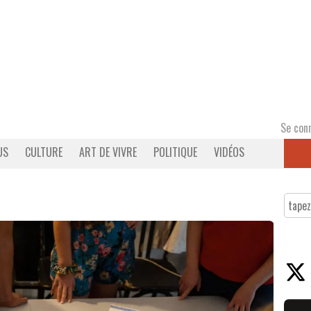
Se con
US
CULTURE
ART DE VIVRE
POLITIQUE
VIDÉOS