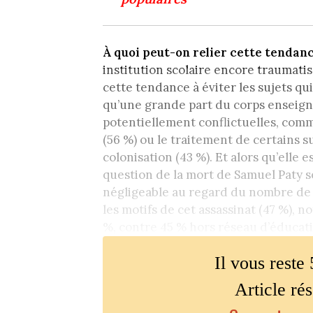
À quoi peut-on relier cette tendance
institution scolaire encore traumati
cette tendance à éviter les sujets qui
qu’une grande part du corps enseign
potentiellement conflictuelles, comm
(56 %) ou le traitement de certains s
colonisation (43 %). Et alors qu’elle 
question de la mort de Samuel Paty 
négligeable au regard du nombre de 
les motifs de cet assassinat (47 %), 
%, contre 45 % hors réseau d’éducatio
Il vous reste 
Article ré