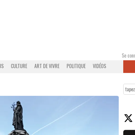
Se con
US
CULTURE
ART DE VIVRE
POLITIQUE
VIDÉOS