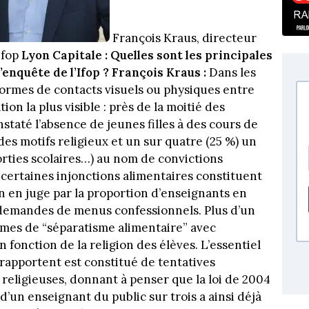
François Kraus, directeur
’Ifop
Lyon Capitale : Quelles sont les principales
l’enquête de l’Ifop ?
François Kraus :
Dans les
x formes de contacts visuels ou physiques entre
ion la plus visible : près de la moitié des
nstaté l’absence de jeunes filles à des cours de
des motifs religieux et un sur quatre (25 %) un
sorties scolaires…) au nom de convictions
 certaines injonctions alimentaires constituent
 en juge par la proportion d’enseignants en
s demandes de menus confessionnels. Plus d’un
ormes de “séparatisme alimentaire” avec
n fonction de la religion des élèves. L’essentiel
ls rapportent est constitué de tentatives
religieuses, donnant à penser que la loi de 2004
d’un enseignant du public sur trois a ainsi déjà