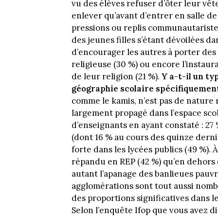
vu des élèves refuser d’ôter leur vêt
enlever qu’avant d’entrer en salle de
pressions ou replis communautaristes 
des jeunes filles s’étant dévoilées da
d’encourager les autres à porter d
religieuse (30 %) ou encore l’instau
de leur religion (21 %).
Y a-t-il un t
géographie scolaire spécifiquemen
comme le kamis, n’est pas de nature r
largement propagé dans l’espace scola
d’enseignants en ayant constaté : 27
(dont 16 % au cours des quinze dernie
forte dans les lycées publics (49 %). 
répandu en REP (42 %) qu’en dehors (2
autant l’apanage des banlieues pauvre
agglomérations sont tout aussi nombr
des proportions significatives dans le
Selon l’enquête Ifop que vous avez di