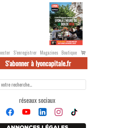
Voir
necter
S’enregistrer
Magazines
Boutique
le
S'abonner à lyoncapitale.fr
panier
réseaux sociaux