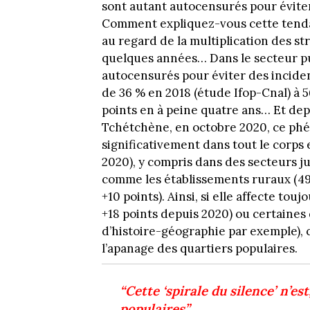
sont autant autocensurés pour éviter
Comment expliquez-vous cette tendan
au regard de la multiplication des str
quelques années… Dans le secteur pub
autocensurés pour éviter des incident
de 36 % en 2018 (étude Ifop-Cnal) à 5
points en à peine quatre ans… Et dep
Tchétchène, en octobre 2020, ce ph
significativement dans tout le corps
2020), y compris dans des secteurs j
comme les établissements ruraux (49 
+10 points). Ainsi, si elle affecte tou
+18 points depuis 2020) ou certaines
d’histoire-géographie par exemple), ce
l’apanage des quartiers populaires.
“Cette ‘spirale du silence’ n’es
populaires”