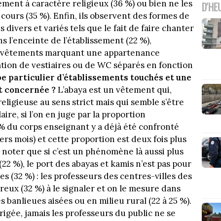
ement à caractère religieux (36 %) ou bien ne les
D'HE
 cours (35 %). Enfin, ils observent des formes de
divers et variés tels que le fait de faire chanter
ns l’enceinte de l’établissement (22 %),
es vêtements marquant une appartenance
ration de vestiaires ou de WC séparés en fonction
ype particulier d’établissements touchés et une
t concernée ?
L’abaya est un vêtement qui,
eligieuse au sens strict mais qui semble s’être
ire, si l’on en juge par la proportion
 % du corps enseignant y a déjà été confronté
rs mois) et cette proportion est deux fois plus
À noter que si c’est un phénomène là aussi plus
2 %), le port des abayas et kamis n’est pas pour
s (32 %) : les professeurs des centres-villes des
eux (32 %) à le signaler et on le mesure dans
s banlieues aisées ou en milieu rural (22 à 25 %).
rigée, jamais les professeurs du public ne se