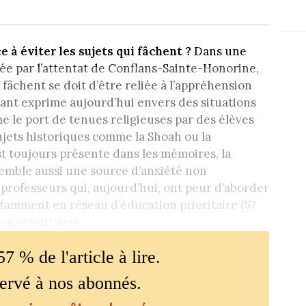
 à éviter les sujets qui fâchent ?
Dans une
sée par l’attentat de Conflans-Sainte-Honorine,
 fâchent se doit d’être reliée à l’appréhension
ant exprime aujourd’hui envers des situations
e le port de tenues religieuses par des élèves
ujets historiques comme la Shoah ou la
est toujours présente dans les mémoires, la
semble aussi une source d’anxiété non
professeurs qui, aujourd’hui, ont peur d’aborder
notamment en réseau d’éducation prioritaire (57
n prioritaire).
57 % de l'article à lire.
servé à nos abonnés.