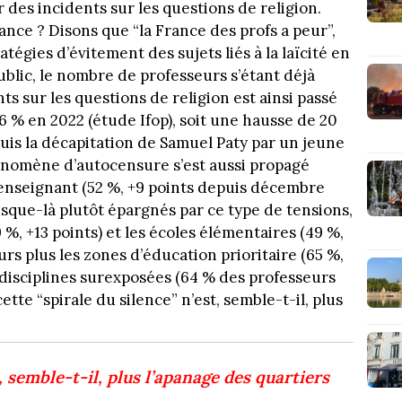
 des incidents sur les questions de religion.
ce ? Disons que “la France des profs a peur”,
atégies d’évitement des sujets liés à la laïcité en
lic, le nombre de professeurs s’étant déjà
s sur les questions de religion est ainsi passé
6 % en 2022 (étude Ifop), soit une hausse de 20
uis la décapitation de Samuel Paty par un jeune
énomène d’autocensure s’est aussi propagé
 enseignant (52 %, +9 points depuis décembre
usque-là plutôt épargnés par ce type de tensions,
%, +13 points) et les écoles élémentaires (49 %,
jours plus les zones d’éducation prioritaire (65 %,
 disciplines surexposées (64 % des professeurs
tte “spirale du silence” n’est, semble-t-il, plus
t, semble-t-il, plus l’apanage des quartiers