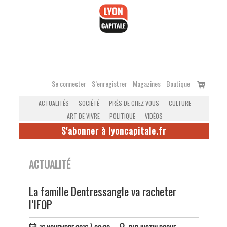
Accéder
au
contenu
Voir
Se connecter
S’enregistrer
Magazines
Boutique
le
ACTUALITÉS
SOCIÉTÉ
PRÈS DE CHEZ VOUS
CULTURE
panier
ART DE VIVRE
POLITIQUE
VIDÉOS
S'abonner à lyoncapitale.fr
ACTUALITÉ
La famille Dentressangle va racheter
l’IFOP