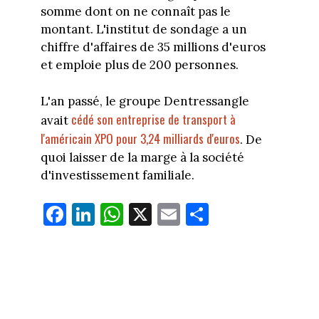
somme dont on ne connaît pas le
montant. L'institut de sondage a un
chiffre d'affaires de 35 millions d'euros
et emploie plus de 200 personnes.
L'an passé, le groupe Dentressangle
cédé son entreprise de transport à
avait
l'américain XPO pour 3,24 milliards d'euros
. De
quoi laisser de la marge à la société
d'investissement familiale.
Fa
Li
W
X
E
Pa
ce
nk
ha
m
rt
bo
ed
ts
ail
ag
ok
In
Ap
er
p