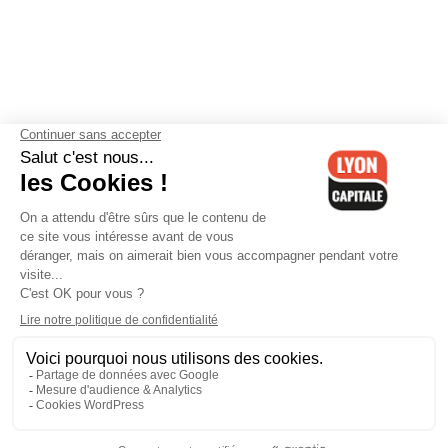
Contactez-nous
-
Mentions légales
-
CGV
-
Politique de
confidentialité
-
Gestion des cookies
-
Lyon Capitale TV
-
Archives
Lyon Capitale
Lyon Capitale - 51 avenue Maréchal Foch - CS 40091 - 69456 Lyon