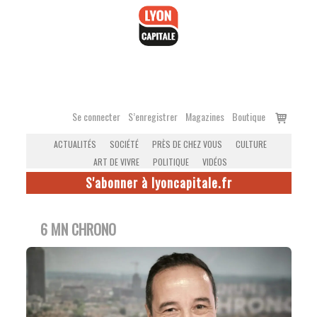
Accéder
au
contenu
Voir
Se connecter
S’enregistrer
Magazines
Boutique
le
ACTUALITÉS
SOCIÉTÉ
PRÈS DE CHEZ VOUS
CULTURE
panier
ART DE VIVRE
POLITIQUE
VIDÉOS
S'abonner à lyoncapitale.fr
6 MN CHRONO