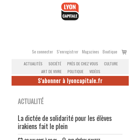
Accéder
au
contenu
Voir
Se connecter
S’enregistrer
Magazines
Boutique
le
ACTUALITÉS
SOCIÉTÉ
PRÈS DE CHEZ VOUS
CULTURE
panier
ART DE VIVRE
POLITIQUE
VIDÉOS
S'abonner à lyoncapitale.fr
ACTUALITÉ
La dictée de solidarité pour les élèves
irakiens fait le plein