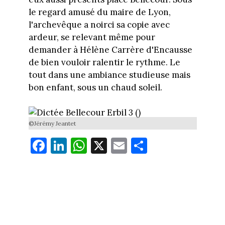
le regard amusé du maire de Lyon,
l'archevêque a noirci sa copie avec
ardeur, se relevant même pour
demander à Hélène Carrère d'Encausse
de bien vouloir ralentir le rythme. Le
tout dans une ambiance studieuse mais
bon enfant, sous un chaud soleil.
©Jérémy Jeantet
Fa
Li
W
X
E
Pa
ce
nk
ha
m
rt
bo
ed
ts
ail
ag
ok
In
Ap
er
p