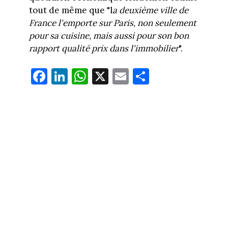
tout de même que "l
a deuxième ville de
France l'emporte sur Paris, non seulement
pour sa cuisine, mais aussi pour son bon
rapport qualité prix dans l'immobilier
".
Fa
Li
W
X
E
Pa
ce
nk
ha
m
rt
bo
ed
ts
ail
ag
ok
In
Ap
er
p