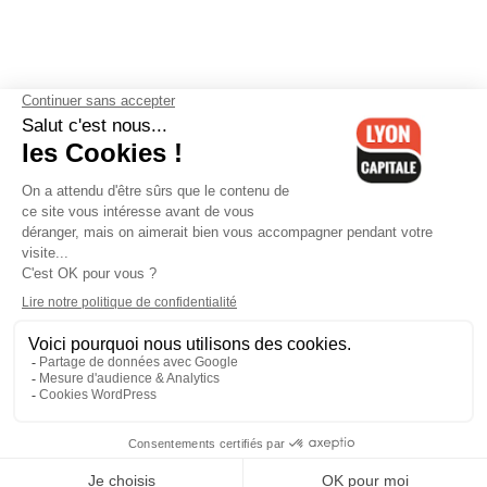
Contactez-nous
-
Mentions légales
-
CGV
-
Politique de
confidentialité
-
Gestion des cookies
-
Lyon Capitale TV
-
Archives
Lyon Capitale
Lyon Capitale - 51 avenue Maréchal Foch - CS 40091 - 69456 Lyon
Cedex 06