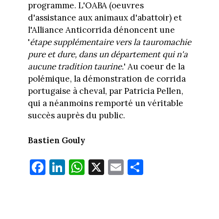
programme. L'OABA (oeuvres
d'assistance aux animaux d'abattoir) et
l'Alliance Anticorrida dénoncent une
'
étape supplémentaire vers la tauromachie
pure et dure, dans un département qui n'a
aucune tradition taurine.
' Au coeur de la
polémique, la démonstration de corrida
portugaise à cheval, par Patricia Pellen,
qui a néanmoins remporté un véritable
succès auprès du public.
Bastien
Gouly
Fa
Li
W
X
E
Pa
ce
nk
ha
m
rt
bo
ed
ts
ail
ag
ok
In
Ap
er