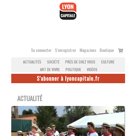
Accéder
au
contenu
Voir
Se connecter
S’enregistrer
Magazines
Boutique
le
ACTUALITÉS
SOCIÉTÉ
PRÈS DE CHEZ VOUS
CULTURE
panier
ART DE VIVRE
POLITIQUE
VIDÉOS
S'abonner à lyoncapitale.fr
ACTUALITÉ