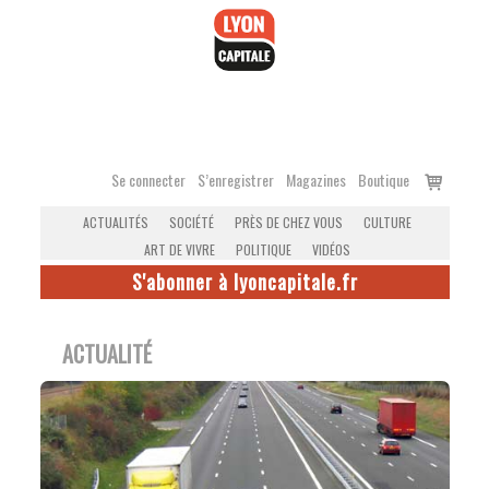
Accéder
au
contenu
Voir
Se connecter
S’enregistrer
Magazines
Boutique
le
ACTUALITÉS
SOCIÉTÉ
PRÈS DE CHEZ VOUS
CULTURE
panier
ART DE VIVRE
POLITIQUE
VIDÉOS
S'abonner à lyoncapitale.fr
ACTUALITÉ