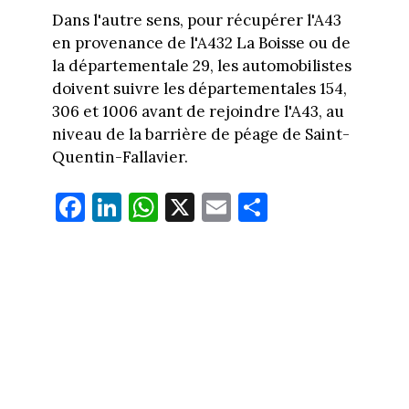
Dans l'autre sens, pour récupérer l'A43
en provenance de l'A432 La Boisse ou de
la départementale 29, les automobilistes
doivent suivre les départementales 154,
306 et 1006 avant de rejoindre l'A43, au
niveau de la barrière de péage de Saint-
Quentin-Fallavier.
Fa
Li
W
X
E
Pa
ce
nk
ha
m
rt
bo
ed
ts
ail
ag
ok
In
Ap
er
p